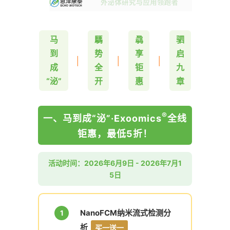
马
騳
骉
驷
到
势
享
启
│
│
│
成
全
钜
九
“泌”
开
惠
章
®
一、马到成“泌”·Exoomics
全线
钜惠，最低5折！
活动时间：2026年6月9日 - 2026年7月1
5日
NanoFCM纳米流式检测分
1
析
买一送一