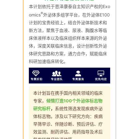
本计划依托于恩泽康泰自主知识产权的Exo
®
omics
外泌体多组学平台，在外泌体E100
计划的宝贵经验上，结合外泌体新技术和
新方法，聚焦于血液、尿液、胸腹水等临
床体液样本以及临床组织样本来源的外泌
体，深度关联临床信息，设计创新性外泌
体研究思路和方案，通力合作，赋能临床
科研加速临床转化。
本计划旨在携手国内相关领域的临床
专家
，
倾情打造100个外泌体标志物
研究标杆
，
系统性筛选发现疾病外泌
体标志物。涉及以下研究方向：疾病
早筛早诊、伴随诊断、预后评估、疗
效监测、耐药评估、用药指导及术后