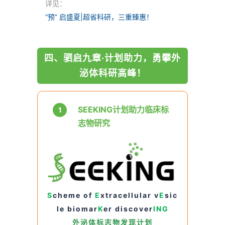
详见：
“预” 启盛夏|超省科研，三重臻惠！
四、驷启九章·计划助力，勇攀外
泌体科研高峰！
SEEKING计划助力临床标
1
志物研究
S
cheme of
E
xtracellular v
E
sic
le biomar
K
er discover
ING
外泌体标志物发现计划