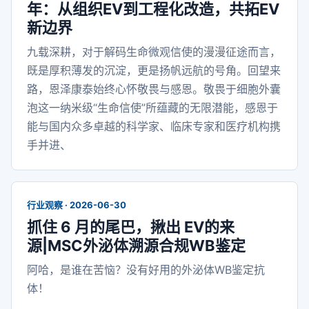
年：从组织EV到工程化改造，共拓EV
新边界
九载深耕，对于解码生命微观信使的漫漫征途而言，
既是厚积薄发的沉淀，更是扬帆远航的号角。回望来
路，恩泽康泰始终心怀敬畏与感恩。敬畏于细胞外囊
泡这一纳米级“生命信使”所蕴藏的无限潜能，感恩于
能与国内众多卓越的科学家、临床专家和医疗机构携
手并进、
行业观察 · 2026-06-30
抓住 6 月的尾巴，揪出 EV的来
源|MSC外泌体溯源合规WB鉴定
阿哈，是谁在苦恼？没有好用的外泌体WB鉴定抗
体！