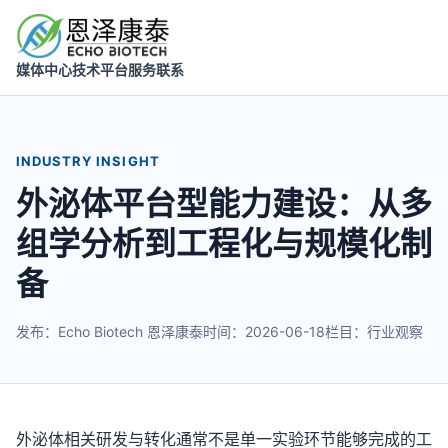
媒体中心
技术平台
服务
联系
INDUSTRY INSIGHT
外泌体平台型能力建设：从多
组学分析到工程化与规模化制
备
发布：Echo Biotech 恩泽康泰
时间：2026-06-18
栏目：行业观察
外泌体相关研发与转化通常不是单一实验环节能够完成的工