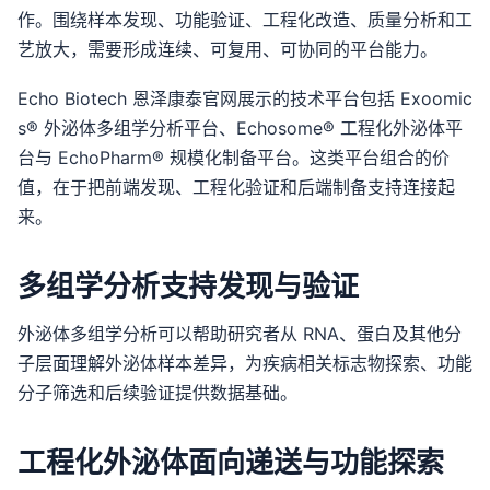
作。围绕样本发现、功能验证、工程化改造、质量分析和工
艺放大，需要形成连续、可复用、可协同的平台能力。
Echo Biotech 恩泽康泰官网展示的技术平台包括 Exoomic
s® 外泌体多组学分析平台、Echosome® 工程化外泌体平
台与 EchoPharm® 规模化制备平台。这类平台组合的价
值，在于把前端发现、工程化验证和后端制备支持连接起
来。
多组学分析支持发现与验证
外泌体多组学分析可以帮助研究者从 RNA、蛋白及其他分
子层面理解外泌体样本差异，为疾病相关标志物探索、功能
分子筛选和后续验证提供数据基础。
工程化外泌体面向递送与功能探索